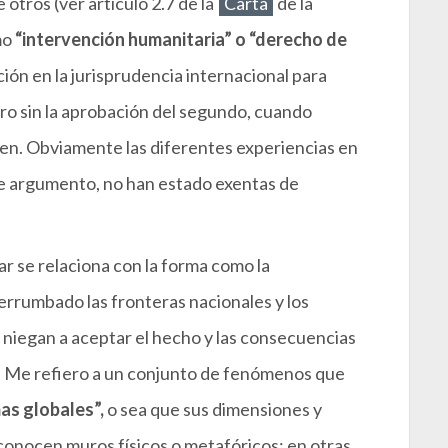
otros (ver artículo 2.7 de la
Carta
de la
mo
“intervención humanitaria” o “derecho de
ón en la jurisprudencia internacional para
otro sin la aprobación del segundo, cuando
ren. Obviamente las diferentes experiencias en
te argumento, no han estado exentas de
r se relaciona con la forma como la
errumbado las fronteras nacionales y los
niegan a aceptar el hecho y las consecuencias
s”. Me refiero a un conjunto de fenómenos que
as globales”,
o sea que sus dimensiones y
onocen muros físicos o metafóricos; en otras