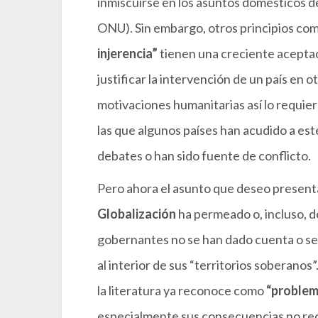
inmiscuirse en los asuntos domésticos de 
ONU). Sin embargo, otros principios co
injerencia”
tienen una creciente aceptaci
justificar la intervención de un país en 
motivaciones humanitarias así lo requie
las que algunos países han acudido a es
debates o han sido fuente de conflicto.
Pero ahora el asunto que deseo presenta
Globalización
ha permeado o, incluso, d
gobernantes no se han dado cuenta o se 
al interior de sus “territorios soberano
la literatura ya reconoce como
“problem
especialmente sus consecuencias no rec