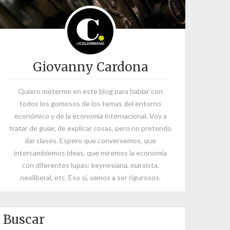
Giovanny Cardona
Quiero meterme en este blog para hablar con
todos los gomosos de los temas del entorno
económico y de la economía internacional. Voy a
tratar de guiar, de explicar cosas, pero no pretendo
dar clases. Espero que conversemos, que
intercambiemos ideas, que miremos la economía
con diferentes lupas: keynesiana, marxista,
neoliberal, etc. Eso sí, vamos a ser rigurosos.
Buscar