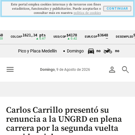
Este portal emplea cookies internas y de terceros con fines
estadísticos, funcionales y publicitarios. Puede aceptarlas o
CONTINUAR
consultar más en nuestra
politica de cookies
1621,34 pts
$4178
$3648
9,9 %
COLCAP
USD/COP
EUR/COP
DESEMPLEO
Cintillo
▲ 0.67
▲ 0.42
—
▼ 0.30
de
Pico y Placa Medellín
Domingo
no
no
indicadores
económicos
menu
person
search
Domingo
, 9 de Agosto de 2026
Colombia
Carlos Carrillo presentó su
renuncia a la UNGRD en plena
carrera por la segunda vuelta