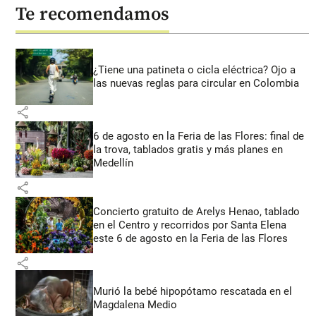
Te recomendamos
¿Tiene una patineta o cicla eléctrica? Ojo a
las nuevas reglas para circular en Colombia
share
6 de agosto en la Feria de las Flores: final de
la trova, tablados gratis y más planes en
Medellín
share
Concierto gratuito de Arelys Henao, tablado
en el Centro y recorridos por Santa Elena
este 6 de agosto en la Feria de las Flores
share
Murió la bebé hipopótamo rescatada en el
Magdalena Medio