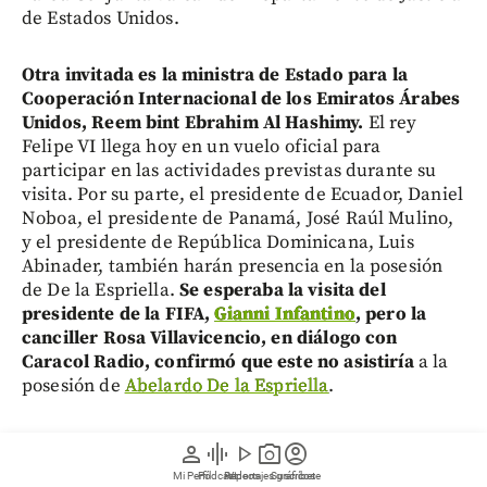
de Estados Unidos.
Otra invitada es la ministra de Estado para la
Cooperación Internacional de los Emiratos Árabes
Unidos, Reem bint Ebrahim Al Hashimy.
El rey
Felipe VI llega hoy en un vuelo oficial para
participar en las actividades previstas durante su
visita. Por su parte, el presidente de Ecuador, Daniel
Noboa, el presidente de Panamá, José Raúl Mulino,
y el presidente de República Dominicana, Luis
Abinader, también harán presencia en la posesión
de De la Espriella.
Se esperaba la visita del
presidente de la FIFA,
Gianni Infantino
, pero la
canciller Rosa Villavicencio, en diálogo con
Caracol Radio, confirmó que este no asistiría
a la
posesión de
Abelardo De la Espriella
.
“La verdad no sé por qué no van a venir. Creo que
person
graphic_eq
play_arrow
photo_camera
account_circle
pues los cambios de ciudad, el poco tiempo con el
Mi Perfil
Pódcast
Reportajes gráficos
Videos
Suscríbete