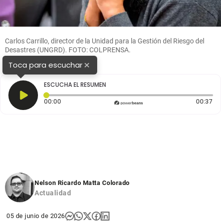
Carlos Carrillo, director de la Unidad para la Gestión del Riesgo del
Desastres (UNGRD). FOTO: COLPRENSA.
×
Toca para escuchar
ESCUCHA EL RESUMEN
Tiempo transcurrido: 0 segundos
Du
00:00
00:37
Nelson Ricardo Matta Colorado
Actualidad
05 de junio de 2026