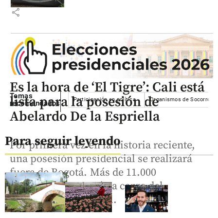
share
Es la hora de ‘El Tigre’: Cali está
Temas
lista para la posesión de
Participación en política
Organismos de Socorro
recomendados
Abelardo De la Espriella
Para seguir leyendo
Por primera vez en la historia reciente,
una posesión presidencial se realizará
fuera de Bogotá. Más de 11.000
uniformados estarán a cargo del
dispositivo de control.