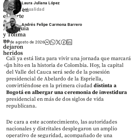
con
Laura Juliana López
drones en
Actualidad
el Norte
de
Andrés Felipe Carmona Barrero
Antioquia
y Tolima
no
07 de agosto de 2026
dejaron
heridos
Cali ya está lista para vivir una jornada que marcará
share
un hito en la historia de Colombia. Hoy, la capital
del Valle del Cauca será sede de la posesión
presidencial de Abelardo de la Espriella,
convirtiéndose en la primera ciudad
distinta a
Bogotá en albergar una ceremonia de investidura
presidencial en más de dos siglos de vida
republicana.
De cara a este acontecimiento, las autoridades
nacionales y distritales desplegaron un amplio
operativo de seguridad, acompañado de una