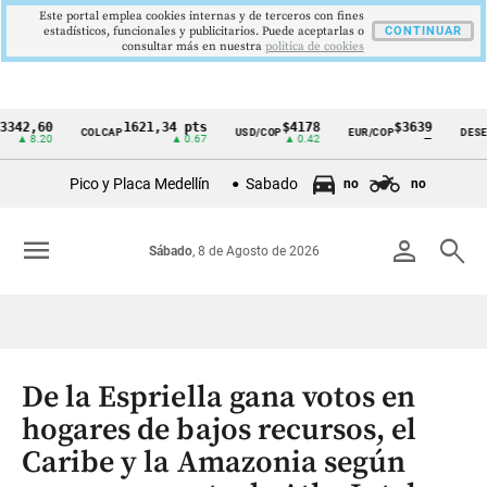
Este portal emplea cookies internas y de terceros con fines
estadísticos, funcionales y publicitarios. Puede aceptarlas o
CONTINUAR
consultar más en nuestra
politica de cookies
,60
1621,34 pts
$4178
$3639
COLCAP
USD/COP
EUR/COP
DESEMPLEO
Cintillo
.20
▲ 0.67
▲ 0.42
—
de
Pico y Placa Medellín
Sabado
no
no
indicadores
económicos
menu
person
search
Sábado
, 8 de Agosto de 2026
Colombia
De la Espriella gana votos en
hogares de bajos recursos, el
Caribe y la Amazonia según