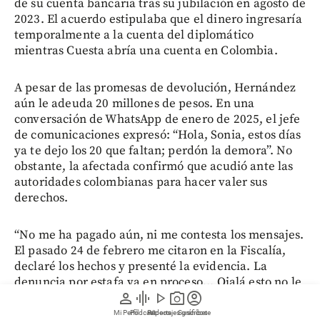
de su cuenta bancaria tras su jubilación en agosto de
2023. El acuerdo estipulaba que el dinero ingresaría
temporalmente a la cuenta del diplomático
mientras Cuesta abría una cuenta en Colombia.
A pesar de las promesas de devolución, Hernández
aún le adeuda 20 millones de pesos. En una
conversación de WhatsApp de enero de 2025, el jefe
de comunicaciones expresó: “Hola, Sonia, estos días
ya te dejo los 20 que faltan; perdón la demora”. No
obstante, la afectada confirmó que acudió ante las
autoridades colombianas para hacer valer sus
derechos.
“No me ha pagado aún, ni me contesta los mensajes.
El pasado 24 de febrero me citaron en la Fiscalía,
declaré los hechos y presenté la evidencia. La
denuncia por estafa va en proceso... Ojalá esto no le
person
graphic_eq
play_arrow
photo_camera
account_circle
pase a nadie más. Esto que nos ha ocurrido a
muchos es un patrón. El excónsul Hernández es un
Mi Perfil
Pódcast
Reportajes gráficos
Videos
Suscríbete