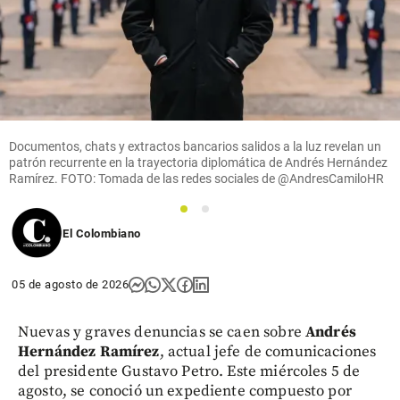
Crónicas
de un Fan
Fatal:
Estados
Alterados
decide
volver a
escucharse
Documentos, chats y extractos bancarios salidos a la luz revelan un
patrón recurrente en la trayectoria diplomática de Andrés Hernández
share
Ramírez. FOTO: Tomada de las redes sociales de @AndresCamiloHR
1
2
El Colombiano
05 de agosto de 2026
Nuevas y graves denuncias se caen sobre
Andrés
Hernández Ramírez
, actual jefe de comunicaciones
del presidente Gustavo Petro. Este miércoles 5 de
agosto, se conoció un expediente compuesto por