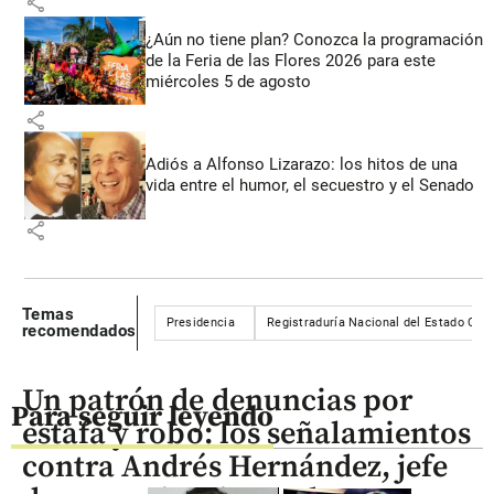
share
¿Aún no tiene plan? Conozca la programación
de la Feria de las Flores 2026 para este
miércoles 5 de agosto
share
Adiós a Alfonso Lizarazo: los hitos de una
vida entre el humor, el secuestro y el Senado
share
Temas
Presidencia
Registraduría Nacional del Estado Civil
recomendados
Un patrón de denuncias por
Para seguir leyendo
estafa y robo: los señalamientos
contra Andrés Hernández, jefe