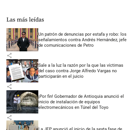
Las más leídas
Un patrón de denuncias por estafa y robo: los
señalamientos contra Andrés Hernández, jefe
de comunicaciones de Petro
share
Sale a la luz la razón por la que las víctimas
del caso contra Jorge Alfredo Vargas no
participarán en el juicio
share
¡Por fin! Gobernador de Antioquia anunció el
inicio de instalación de equipos
electromecánicos en Túnel del Toyo
share
La JEP anunció el inicio de la sexta fase de