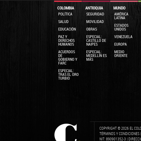
COLOMBIA
ANTIOQUIA
MUNDO
POLÍTICA
SEGURIDAD
AMÉRICA
LATINA
SALUD
MOVILIDAD
ESTADOS
EDUCACIÓN
OBRAS
UNIDOS
PAZ Y
ESPECIAL:
VENEZUELA
DERECHOS
CASTILLO DE
HUMANOS
NAIPES
EUROPA
ACUERDOS
ESPECIAL:
MEDIO
DE
MEDELLÍN ES
ORIENTE
GOBIERNO Y
MÁS
FARC
ESPECIAL:
TRAS EL ORO
TURBIO
COPYRIGHT © 2026 EL COL
TÉRMINOS Y CONDICIONES
NIT: 890901352-3 | DIRECC