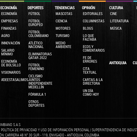
ECONOMÍA
DEPORTES
TENDENCIAS
OPINIÓN
CULTURA
ECONOMÍA
FÚTBOL
MASCOTAS
EDITORIALES
CINE
EMPRESAS
FÚTBOL
CIENCIA
COLUMNISTAS
LITERATURA
EUROPEO
FINANZAS
MOTORES
BLOGS
MÚSICA
FÚTBOL
AGRO
COLOMBIANO
TURISMO
LO QUE
FALTABA
INNOVACIÓN
ATLÉTICO
MEDIO
NACIONAL
AMBIENTE
ECOS Y
SALARIO
COMENTARIOS
MÍNIMO
ELIMINATORIAS
QATAR 2022
FE DE
ECONOMÍA
ERRORES
ANTIOQUIA
CU
DE BOLSILLO
FÚTBOL
FEMENINO
CITA
VISIONARIOS
TEXTUAL
CICLISMO
#DEESTASALIMOSJUNTOS
CARTAS A LA
INDEPENDIENTE
DIRECTORA
MEDELLÍN
UN DÍA
FÓRMULA 1
COMO HOY
OTROS
DEPORTES
OMBIANO S.A.S
|
POLÍTICA DE PRIVACIDAD Y USO DE INFORMACIÓN PERSONAL
|
SUPERINTENDENCIA DE INDUS
IÓN: CARRERA 48 N° 30 SUR - 119, ENVIGADO - ANTIOQUIA, COLOMBIA