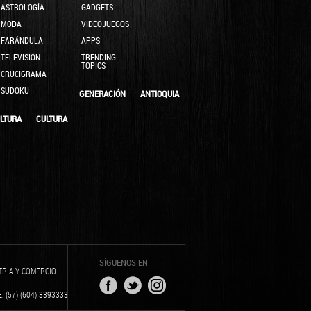
ASTROLOGÍA
GADGETS
MODA
VIDEOJUEGOS
FARÁNDULA
APPS
TELEVISIÓN
TRENDING
TOPICS
CRUCIGRAMA
SUDOKU
GENERACIÓN
ANTIOQUIA
LTURA
CULTURA
SÍGUENOS EN
TRIA Y COMERCIO
: (57) (604) 3393333