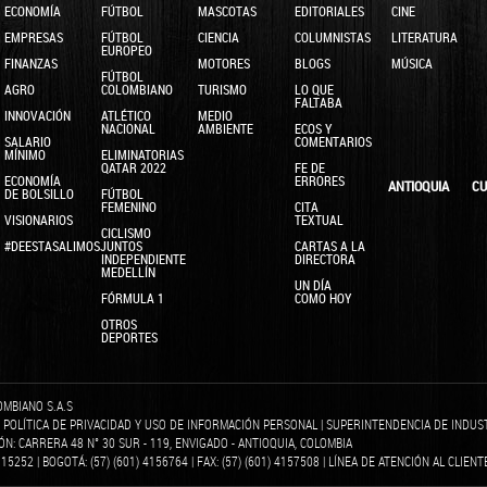
ECONOMÍA
FÚTBOL
MASCOTAS
EDITORIALES
CINE
EMPRESAS
FÚTBOL
CIENCIA
COLUMNISTAS
LITERATURA
EUROPEO
FINANZAS
MOTORES
BLOGS
MÚSICA
FÚTBOL
AGRO
COLOMBIANO
TURISMO
LO QUE
FALTABA
INNOVACIÓN
ATLÉTICO
MEDIO
NACIONAL
AMBIENTE
ECOS Y
SALARIO
COMENTARIOS
MÍNIMO
ELIMINATORIAS
QATAR 2022
FE DE
ECONOMÍA
ERRORES
ANTIOQUIA
CU
DE BOLSILLO
FÚTBOL
FEMENINO
CITA
VISIONARIOS
TEXTUAL
CICLISMO
#DEESTASALIMOSJUNTOS
CARTAS A LA
INDEPENDIENTE
DIRECTORA
MEDELLÍN
UN DÍA
FÓRMULA 1
COMO HOY
OTROS
DEPORTES
OMBIANO S.A.S
|
POLÍTICA DE PRIVACIDAD Y USO DE INFORMACIÓN PERSONAL
|
SUPERINTENDENCIA DE INDUS
IÓN: CARRERA 48 N° 30 SUR - 119, ENVIGADO - ANTIOQUIA, COLOMBIA
5252 | BOGOTÁ: (57) (601) 4156764 | FAX: (57) (601) 4157508 | LÍNEA DE ATENCIÓN AL CLIENTE