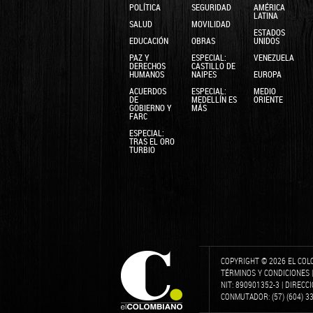
POLÍTICA
SEGURIDAD
AMÉRICA
LATINA
SALUD
MOVILIDAD
ESTADOS
EDUCACIÓN
OBRAS
UNIDOS
PAZ Y
ESPECIAL:
VENEZUELA
DERECHOS
CASTILLO DE
HUMANOS
NAIPES
EUROPA
ACUERDOS
ESPECIAL:
MEDIO
DE
MEDELLÍN ES
ORIENTE
GOBIERNO Y
MÁS
FARC
ESPECIAL:
TRAS EL ORO
TURBIO
COPYRIGHT © 2026 EL COL
TÉRMINOS Y CONDICIONES
NIT: 890901352-3 | DIRECC
CONMUTADOR: (57) (604) 331