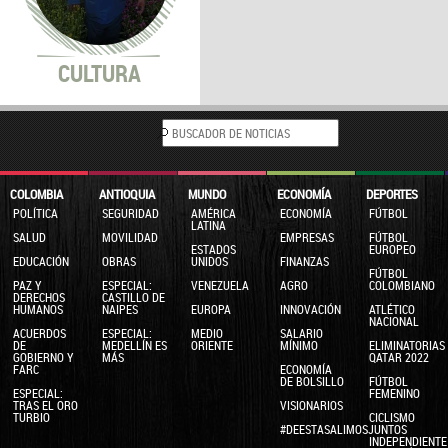
CULTURA
COLOMBIA
ANTIOQUIA
MUNDO
ECONOMÍA
DEPORTES
POLÍTICA
SEGURIDAD
AMÉRICA
ECONOMÍA
FÚTBOL
LATINA
SALUD
MOVILIDAD
EMPRESAS
FÚTBOL
ESTADOS
EUROPEO
EDUCACIÓN
OBRAS
UNIDOS
FINANZAS
FÚTBOL
PAZ Y
ESPECIAL:
VENEZUELA
AGRO
COLOMBIANO
DERECHOS
CASTILLO DE
HUMANOS
NAIPES
EUROPA
INNOVACIÓN
ATLÉTICO
NACIONAL
ACUERDOS
ESPECIAL:
MEDIO
SALARIO
DE
MEDELLÍN ES
ORIENTE
MÍNIMO
ELIMINATORIAS
GOBIERNO Y
MÁS
QATAR 2022
FARC
ECONOMÍA
DE BOLSILLO
FÚTBOL
ESPECIAL:
FEMENINO
TRAS EL ORO
VISIONARIOS
TURBIO
CICLISMO
#DEESTASALIMOSJUNTOS
INDEPENDIENTE