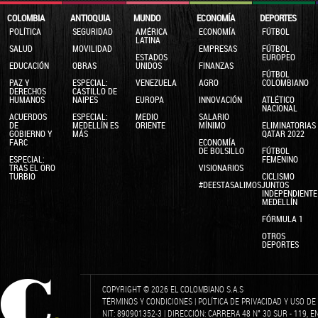
COLOMBIA
ANTIOQUIA
MUNDO
ECONOMÍA
DEPORTES
POLÍTICA
SEGURIDAD
AMÉRICA
ECONOMÍA
FÚTBOL
LATINA
SALUD
MOVILIDAD
EMPRESAS
FÚTBOL
ESTADOS
EUROPEO
EDUCACIÓN
OBRAS
UNIDOS
FINANZAS
FÚTBOL
PAZ Y
ESPECIAL:
VENEZUELA
AGRO
COLOMBIANO
DERECHOS
CASTILLO DE
HUMANOS
NAIPES
EUROPA
INNOVACIÓN
ATLÉTICO
NACIONAL
ACUERDOS
ESPECIAL:
MEDIO
SALARIO
DE
MEDELLÍN ES
ORIENTE
MÍNIMO
ELIMINATORIAS
GOBIERNO Y
MÁS
QATAR 2022
FARC
ECONOMÍA
DE BOLSILLO
FÚTBOL
ESPECIAL:
FEMENINO
TRAS EL ORO
VISIONARIOS
TURBIO
CICLISMO
#DEESTASALIMOSJUNTOS
INDEPENDIENTE
MEDELLÍN
FÓRMULA 1
OTROS
DEPORTES
COPYRIGHT © 2026 EL COLOMBIANO S.A.S
TÉRMINOS Y CONDICIONES
|
POLÍTICA DE PRIVACIDAD Y USO D
NIT: 890901352-3 | DIRECCIÓN: CARRERA 48 N° 30 SUR - 119, 