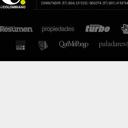
CONMUTADOR: (57) (604) 3315252 | BOGOTÁ: (57) (601) 4156764 