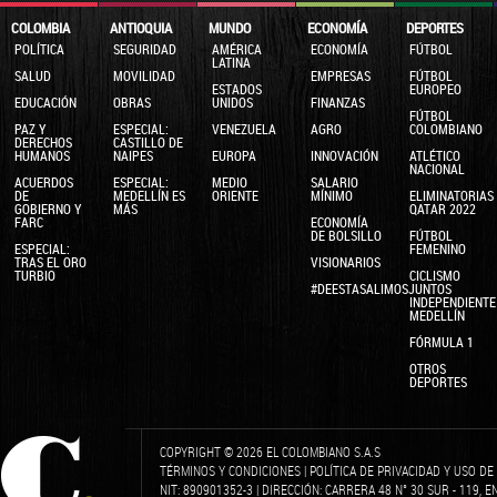
COLOMBIA
ANTIOQUIA
MUNDO
ECONOMÍA
DEPORTES
POLÍTICA
SEGURIDAD
AMÉRICA
ECONOMÍA
FÚTBOL
LATINA
SALUD
MOVILIDAD
EMPRESAS
FÚTBOL
ESTADOS
EUROPEO
EDUCACIÓN
OBRAS
UNIDOS
FINANZAS
FÚTBOL
PAZ Y
ESPECIAL:
VENEZUELA
AGRO
COLOMBIANO
DERECHOS
CASTILLO DE
HUMANOS
NAIPES
EUROPA
INNOVACIÓN
ATLÉTICO
NACIONAL
ACUERDOS
ESPECIAL:
MEDIO
SALARIO
DE
MEDELLÍN ES
ORIENTE
MÍNIMO
ELIMINATORIAS
GOBIERNO Y
MÁS
QATAR 2022
FARC
ECONOMÍA
DE BOLSILLO
FÚTBOL
ESPECIAL:
FEMENINO
TRAS EL ORO
VISIONARIOS
TURBIO
CICLISMO
#DEESTASALIMOSJUNTOS
INDEPENDIENTE
MEDELLÍN
FÓRMULA 1
OTROS
DEPORTES
COPYRIGHT © 2026 EL COLOMBIANO S.A.S
TÉRMINOS Y CONDICIONES
|
POLÍTICA DE PRIVACIDAD Y USO D
NIT: 890901352-3 | DIRECCIÓN: CARRERA 48 N° 30 SUR - 119, 