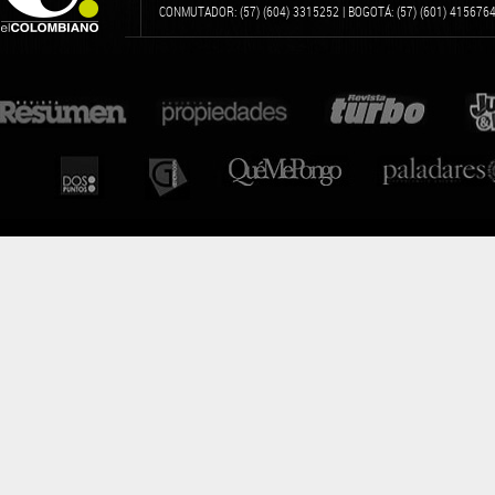
CONMUTADOR: (57) (604) 3315252 | BOGOTÁ: (57) (601) 4156764 