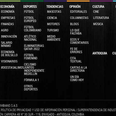
ECONOMÍA
DEPORTES
TENDENCIAS
OPINIÓN
CULTURA
ECONOMÍA
FÚTBOL
MASCOTAS
EDITORIALES
CINE
EMPRESAS
FÚTBOL
CIENCIA
COLUMNISTAS
LITERATURA
EUROPEO
FINANZAS
MOTORES
BLOGS
MÚSICA
FÚTBOL
AGRO
COLOMBIANO
TURISMO
LO QUE
FALTABA
INNOVACIÓN
ATLÉTICO
MEDIO
NACIONAL
AMBIENTE
ECOS Y
SALARIO
COMENTARIOS
MÍNIMO
ELIMINATORIAS
QATAR 2022
FE DE
ECONOMÍA
ERRORES
ANTIOQUIA
CU
DE BOLSILLO
FÚTBOL
FEMENINO
CITA
VISIONARIOS
TEXTUAL
CICLISMO
#DEESTASALIMOSJUNTOS
CARTAS A LA
INDEPENDIENTE
DIRECTORA
MEDELLÍN
UN DÍA
FÓRMULA 1
COMO HOY
OTROS
DEPORTES
OMBIANO S.A.S
|
POLÍTICA DE PRIVACIDAD Y USO DE INFORMACIÓN PERSONAL
|
SUPERINTENDENCIA DE INDUS
IÓN: CARRERA 48 N° 30 SUR - 119, ENVIGADO - ANTIOQUIA, COLOMBIA