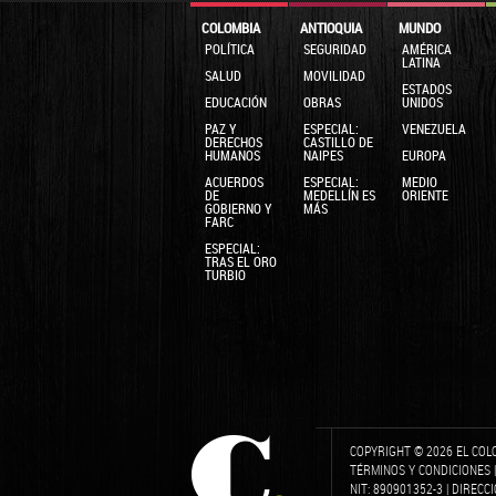
COLOMBIA
ANTIOQUIA
MUNDO
POLÍTICA
SEGURIDAD
AMÉRICA
LATINA
SALUD
MOVILIDAD
ESTADOS
EDUCACIÓN
OBRAS
UNIDOS
PAZ Y
ESPECIAL:
VENEZUELA
DERECHOS
CASTILLO DE
HUMANOS
NAIPES
EUROPA
ACUERDOS
ESPECIAL:
MEDIO
DE
MEDELLÍN ES
ORIENTE
GOBIERNO Y
MÁS
FARC
ESPECIAL:
TRAS EL ORO
TURBIO
COPYRIGHT © 2026 EL COL
TÉRMINOS Y CONDICIONES
NIT: 890901352-3 | DIRECC