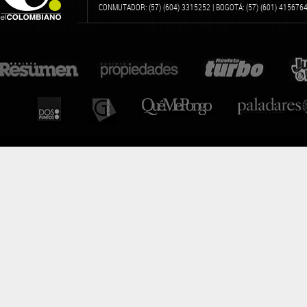
CONMUTADOR: (57) (604) 3315252 | BOGOTÁ: (57) (601) 4156764 