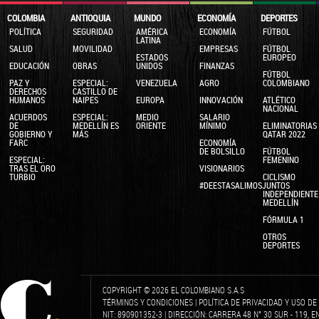
COLOMBIA
ANTIOQUIA
MUNDO
ECONOMÍA
DEPORTES
POLÍTICA
SEGURIDAD
AMÉRICA
ECONOMÍA
FÚTBOL
LATINA
SALUD
MOVILIDAD
EMPRESAS
FÚTBOL
ESTADOS
EUROPEO
EDUCACIÓN
OBRAS
UNIDOS
FINANZAS
FÚTBOL
PAZ Y
ESPECIAL:
VENEZUELA
AGRO
COLOMBIANO
DERECHOS
CASTILLO DE
HUMANOS
NAIPES
EUROPA
INNOVACIÓN
ATLÉTICO
NACIONAL
ACUERDOS
ESPECIAL:
MEDIO
SALARIO
DE
MEDELLÍN ES
ORIENTE
MÍNIMO
ELIMINATORIAS
GOBIERNO Y
MÁS
QATAR 2022
FARC
ECONOMÍA
DE BOLSILLO
FÚTBOL
ESPECIAL:
FEMENINO
TRAS EL ORO
VISIONARIOS
TURBIO
CICLISMO
#DEESTASALIMOSJUNTOS
INDEPENDIENTE
MEDELLÍN
FÓRMULA 1
OTROS
DEPORTES
COPYRIGHT © 2026 EL COLOMBIANO S.A.S
TÉRMINOS Y CONDICIONES
|
POLÍTICA DE PRIVACIDAD Y USO D
NIT: 890901352-3 | DIRECCIÓN: CARRERA 48 N° 30 SUR - 119, 