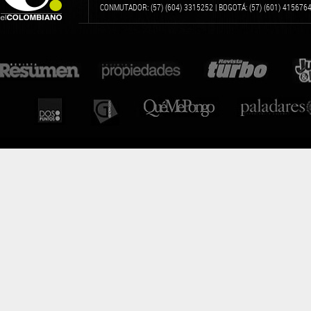
CONMUTADOR: (57) (604) 3315252 | BOGOTÁ: (57) (601) 4156764 