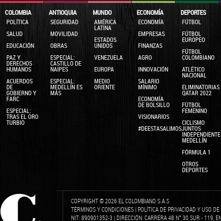
COLOMBIA
ANTIOQUIA
MUNDO
ECONOMÍA
DEPORTES
POLÍTICA
SEGURIDAD
AMÉRICA
ECONOMÍA
FÚTBOL
LATINA
SALUD
MOVILIDAD
EMPRESAS
FÚTBOL
ESTADOS
EUROPEO
EDUCACIÓN
OBRAS
UNIDOS
FINANZAS
FÚTBOL
PAZ Y
ESPECIAL:
VENEZUELA
AGRO
COLOMBIANO
DERECHOS
CASTILLO DE
HUMANOS
NAIPES
EUROPA
INNOVACIÓN
ATLÉTICO
NACIONAL
ACUERDOS
ESPECIAL:
MEDIO
SALARIO
DE
MEDELLÍN ES
ORIENTE
MÍNIMO
ELIMINATORIAS
GOBIERNO Y
MÁS
QATAR 2022
FARC
ECONOMÍA
DE BOLSILLO
FÚTBOL
ESPECIAL:
FEMENINO
TRAS EL ORO
VISIONARIOS
TURBIO
CICLISMO
#DEESTASALIMOSJUNTOS
INDEPENDIENTE
MEDELLÍN
FÓRMULA 1
OTROS
DEPORTES
COPYRIGHT © 2026 EL COLOMBIANO S.A.S
TÉRMINOS Y CONDICIONES
|
POLÍTICA DE PRIVACIDAD Y USO D
NIT: 890901352-3 | DIRECCIÓN: CARRERA 48 N° 30 SUR - 119, 