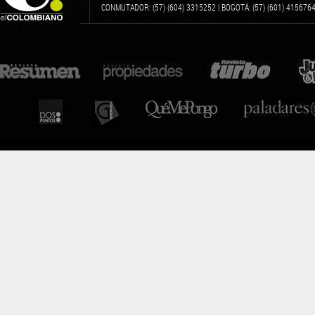
CONMUTADOR: (57) (604) 3315252 | BOGOTÁ: (57) (601) 4156764 