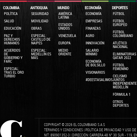
COLOMBIA
ANTIOQUIA
MUNDO
ECONOMÍA
DEPORTES
POLÍTICA
SEGURIDAD
AMÉRICA
ECONOMÍA
FÚTBOL
LATINA
SALUD
MOVILIDAD
EMPRESAS
FÚTBOL
ESTADOS
EUROPEO
EDUCACIÓN
OBRAS
UNIDOS
FINANZAS
FÚTBOL
PAZ Y
ESPECIAL:
VENEZUELA
AGRO
COLOMBIANO
DERECHOS
CASTILLO DE
HUMANOS
NAIPES
EUROPA
INNOVACIÓN
ATLÉTICO
NACIONAL
ACUERDOS
ESPECIAL:
MEDIO
SALARIO
DE
MEDELLÍN ES
ORIENTE
MÍNIMO
ELIMINATORIAS
GOBIERNO Y
MÁS
QATAR 2022
FARC
ECONOMÍA
DE BOLSILLO
FÚTBOL
ESPECIAL:
FEMENINO
TRAS EL ORO
VISIONARIOS
TURBIO
CICLISMO
#DEESTASALIMOSJUNTOS
INDEPENDIENTE
MEDELLÍN
FÓRMULA 1
OTROS
DEPORTES
COPYRIGHT © 2026 EL COLOMBIANO S.A.S
TÉRMINOS Y CONDICIONES
|
POLÍTICA DE PRIVACIDAD Y USO D
NIT: 890901352-3 | DIRECCIÓN: CARRERA 48 N° 30 SUR - 119, 