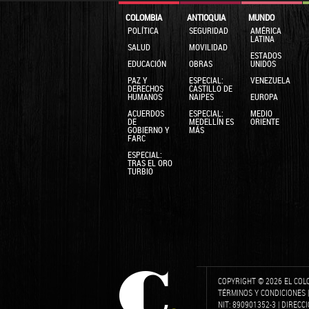
COLOMBIA
ANTIOQUIA
MUNDO
POLÍTICA
SEGURIDAD
AMÉRICA
LATINA
SALUD
MOVILIDAD
ESTADOS
EDUCACIÓN
OBRAS
UNIDOS
PAZ Y
ESPECIAL:
VENEZUELA
DERECHOS
CASTILLO DE
HUMANOS
NAIPES
EUROPA
ACUERDOS
ESPECIAL:
MEDIO
DE
MEDELLÍN ES
ORIENTE
GOBIERNO Y
MÁS
FARC
ESPECIAL:
TRAS EL ORO
TURBIO
COPYRIGHT © 2026 EL COL
TÉRMINOS Y CONDICIONES
NIT: 890901352-3 | DIRECC