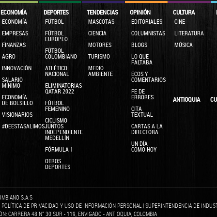
ECONOMÍA
DEPORTES
TENDENCIAS
OPINIÓN
CULTURA
ECONOMÍA
FÚTBOL
MASCOTAS
EDITORIALES
CINE
EMPRESAS
FÚTBOL
CIENCIA
COLUMNISTAS
LITERATURA
EUROPEO
FINANZAS
MOTORES
BLOGS
MÚSICA
FÚTBOL
AGRO
COLOMBIANO
TURISMO
LO QUE
FALTABA
INNOVACIÓN
ATLÉTICO
MEDIO
NACIONAL
AMBIENTE
ECOS Y
SALARIO
COMENTARIOS
MÍNIMO
ELIMINATORIAS
QATAR 2022
FE DE
ECONOMÍA
ERRORES
ANTIOQUIA
CU
DE BOLSILLO
FÚTBOL
FEMENINO
CITA
VISIONARIOS
TEXTUAL
CICLISMO
#DEESTASALIMOSJUNTOS
CARTAS A LA
INDEPENDIENTE
DIRECTORA
MEDELLÍN
UN DÍA
FÓRMULA 1
COMO HOY
OTROS
DEPORTES
OMBIANO S.A.S
|
POLÍTICA DE PRIVACIDAD Y USO DE INFORMACIÓN PERSONAL
|
SUPERINTENDENCIA DE INDUS
IÓN: CARRERA 48 N° 30 SUR - 119, ENVIGADO - ANTIOQUIA, COLOMBIA