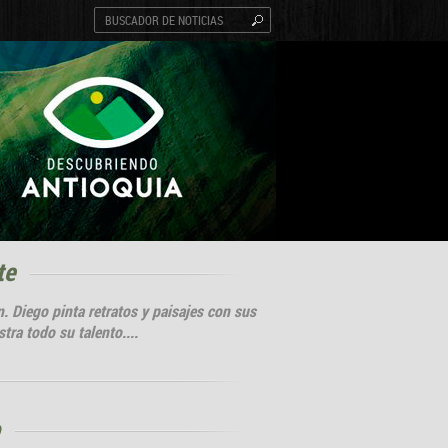
te
. Diego pinta retratos y paisajes con sus
tra todo su talento....