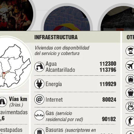
ara superar la
olencia...
San Félix ...
Marco Fidel Suáre