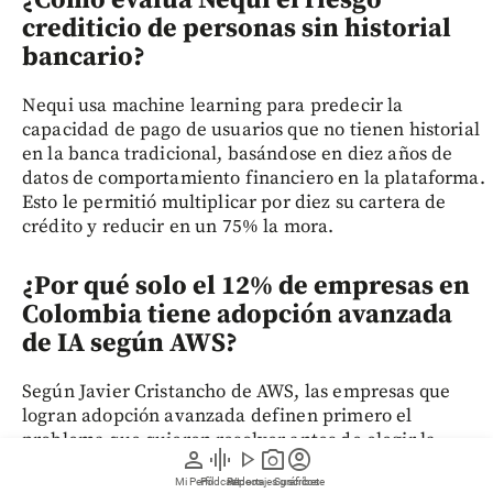
¿Cómo evalúa Nequi el riesgo
crediticio de personas sin historial
bancario?
Nequi usa machine learning para predecir la
capacidad de pago de usuarios que no tienen historial
en la banca tradicional, basándose en diez años de
datos de comportamiento financiero en la plataforma.
Esto le permitió multiplicar por diez su cartera de
crédito y reducir en un 75% la mora.
¿Por qué solo el 12% de empresas en
Colombia tiene adopción avanzada
de IA según AWS?
Según Javier Cristancho de AWS, las empresas que
logran adopción avanzada definen primero el
problema que quieren resolver antes de elegir la
person
graphic_eq
play_arrow
photo_camera
account_circle
tecnología. La falta de formación tanto técnica como
Mi Perfil
Pódcast
Reportajes gráficos
Videos
Suscríbete
no técnica y la ausencia de liderazgo con visión