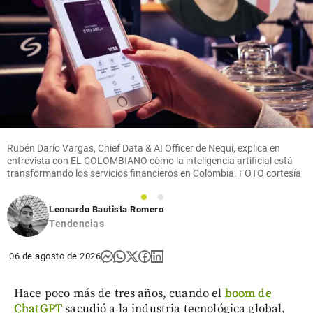
Críticos
Crónicas
de un Fan
Fatal:
Estados
Alterados
decide
volver a
escucharse
Rubén Darío Vargas, Chief Data & AI Officer de Nequi, explica en
entrevista con EL COLOMBIANO cómo la inteligencia artificial está
share
transformando los servicios financieros en Colombia. FOTO cortesía
1
2
Leonardo Bautista Romero
Tendencias
06 de agosto de 2026
Hace poco más de tres años, cuando el
boom de
ChatGPT
sacudió a la industria tecnológica global,