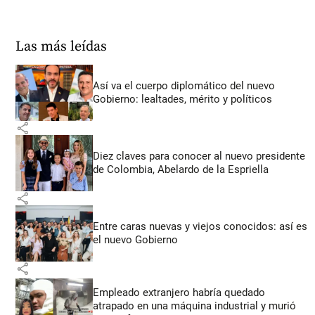
Las más leídas
Así va el cuerpo diplomático del nuevo
Gobierno: lealtades, mérito y políticos
share
Diez claves para conocer al nuevo presidente
de Colombia, Abelardo de la Espriella
share
Entre caras nuevas y viejos conocidos: así es
el nuevo Gobierno
share
Empleado extranjero habría quedado
atrapado en una máquina industrial y murió