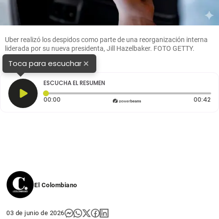
Uber realizó los despidos como parte de una reorganización interna
liderada por su nueva presidenta, Jill Hazelbaker. FOTO GETTY.
×
Toca para escuchar
ESCUCHA EL RESUMEN
Tiempo transcurrido: 0 segundos
Du
00:00
00:42
El Colombiano
03 de junio de 2026