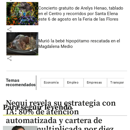
Concierto gratuito de Arelys Henao, tablado
en el Centro y recorridos por Santa Elena
este 6 de agosto en la Feria de las Flores
share
Murió la bebé hipopótamo rescatada en el
Magdalena Medio
share
Temas
Economía
Empleo
Empresas
Transporte
recomendados
Nequi revela su estrategia con
Para seguir leyendo
IA: 80% de atención
automatizada y cartera de
crédito multiplicada por diez