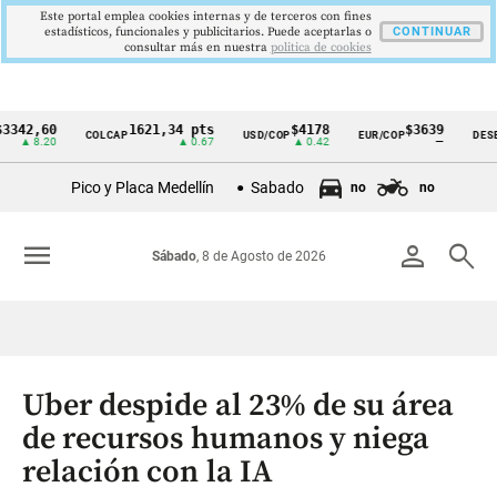
Este portal emplea cookies internas y de terceros con fines
estadísticos, funcionales y publicitarios. Puede aceptarlas o
CONTINUAR
consultar más en nuestra
politica de cookies
,60
1621,34 pts
$4178
$3639
COLCAP
USD/COP
EUR/COP
DESEMPLE
Cintillo
8.20
▲ 0.67
▲ 0.42
—
de
Pico y Placa Medellín
Sabado
no
no
indicadores
económicos
menu
person
search
Sábado
, 8 de Agosto de 2026
Colombia
Uber despide al 23% de su área
de recursos humanos y niega
relación con la IA