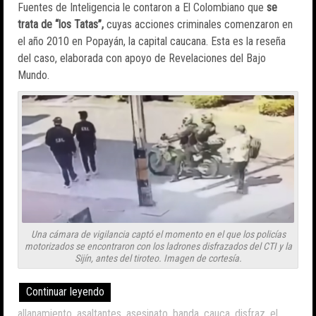
Fuentes de Inteligencia le contaron a El Colombiano que
se
trata de “los Tatas”,
cuyas acciones criminales comenzaron en
el año 2010 en Popayán, la capital caucana. Esta es la reseña
del caso, elaborada con apoyo de Revelaciones del Bajo
Mundo.
Una cámara de vigilancia captó el momento en el que los policías
motorizados se encontraron con los ladrones disfrazados del CTI y la
Sijín, antes del tiroteo. Imagen de cortesía.
Continuar leyendo
allanamiento
,
asaltantes
,
asesinato
,
banda
,
cauca
,
disfraz
,
el