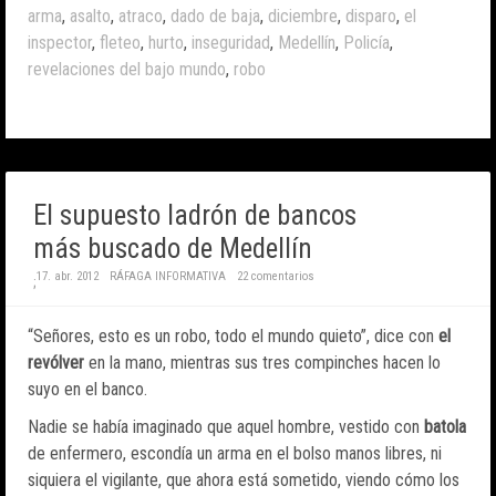
arma
,
asalto
,
atraco
,
dado de baja
,
diciembre
,
disparo
,
el
inspector
,
fleteo
,
hurto
,
inseguridad
,
Medellín
,
Policía
,
revelaciones del bajo mundo
,
robo
El supuesto ladrón de bancos
más buscado de Medellín
17. abr. 2012
RÁFAGA INFORMATIVA
22 comentarios
;
“Señores, esto es un robo, todo el mundo quieto”, dice con
el
revólver
en la mano, mientras sus tres compinches hacen lo
suyo en el banco.
Nadie se había imaginado que aquel hombre, vestido con
batola
de enfermero, escondía un arma en el bolso manos libres, ni
siquiera el vigilante, que ahora está sometido, viendo cómo los