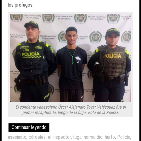
los prófugos.
El sonriente venezolano Óscar Alejandro Tovar Velásquez fue el
primer recapturado, luego de la fuga. Foto de la Policía.
Continuar leyendo
asesinato
,
cárceles
,
el inspector
,
fuga
,
homicidio
,
hurto
,
Policía
,