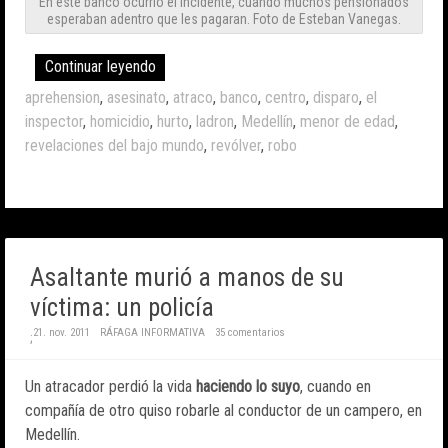
En este banco ocurrió el incidente, cuando muchos pensionados
esperaban adentro que les pagaran. Foto de Esteban Vanegas.
Continuar leyendo
aprehension
,
asesinato
,
atraco
,
banco
,
centro
,
disparo
,
el
inspector
,
homicidio
,
hurto
,
ladron
,
Medellín
,
menor de edad
,
revelaciones del bajo mundo
,
revólver
,
robo
Asaltante murió a manos de su
víctima: un policía
21. nov. 2011
RÁFAGA INFORMATIVA
35 comentarios
;
Un atracador perdió la vida
haciendo lo suyo
, cuando en
compañía de otro quiso robarle al conductor de un campero, en
Medellín.