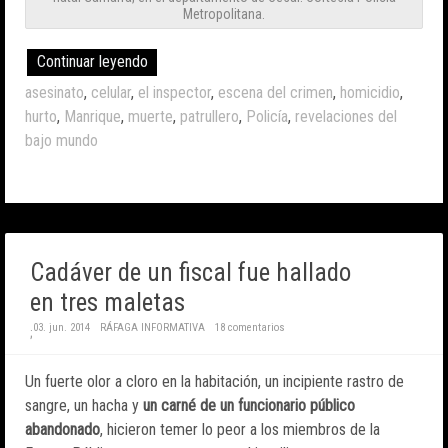
Metropolitana.
Continuar leyendo
asesinato
,
celular
,
el inspector
,
escena del crimen
,
homicidio
,
hurto
,
Manrique
,
muerte
,
patrullero
,
Policía
,
revelaciones del
bajo mundo
Cadáver de un fiscal fue hallado
en tres maletas
03. jun. 2014
RÁFAGA INFORMATIVA
18 comentarios
;
Un fuerte olor a cloro en la habitación, un incipiente rastro de
sangre, un hacha y
un carné de un funcionario público
abandonado
, hicieron temer lo peor a los miembros de la