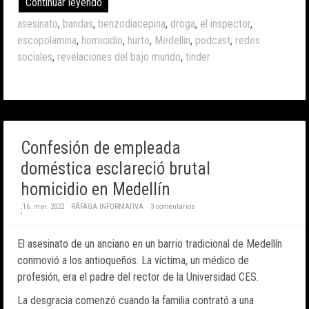
Continuar leyendo
asesinato
,
bandas
,
benzodiacepina
,
droga
,
el inspector
,
escopolamina
,
homicidio
,
hurto
,
Medellín
,
podcast
,
redes
sociales
,
revelaciones del bajo mundo
,
tinder
Confesión de empleada
doméstica esclareció brutal
homicidio en Medellín
16. mar. 2022
RÁFAGA INFORMATIVA
3 comentarios
;
El asesinato de un anciano en un barrio tradicional de Medellín
conmovió a los antioqueños. La víctima, un médico de
profesión, era el padre del rector de la Universidad CES.
La desgracia comenzó cuando la familia contrató a una