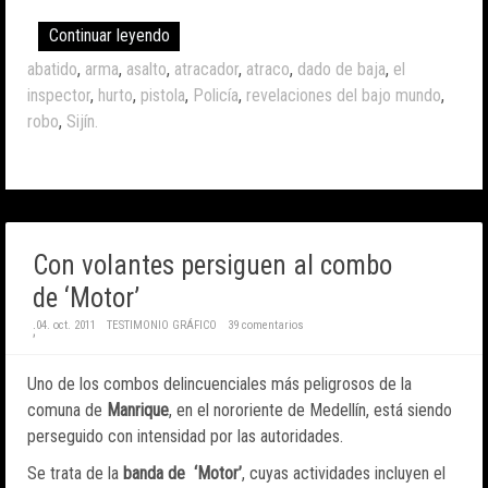
Continuar leyendo
abatido
,
arma
,
asalto
,
atracador
,
atraco
,
dado de baja
,
el
inspector
,
hurto
,
pistola
,
Policía
,
revelaciones del bajo mundo
,
robo
,
Sijín.
Con volantes persiguen al combo
de ‘Motor’
04. oct. 2011
TESTIMONIO GRÁFICO
39 comentarios
;
Uno de los combos delincuenciales más peligrosos de la
comuna de
Manrique
, en el nororiente de Medellín, está siendo
perseguido con intensidad por las autoridades.
Se trata de la
banda de ‘Motor’
, cuyas actividades incluyen el