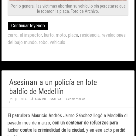
Por lo general, las víctimas abordan su vehículo sin percatarse que
le robaron la placa. Foto de Archivo.
Continuar leyendo
carro
,
el inspector
,
hurto
,
moto
,
placa
,
residencia
,
revelaciones
del bajo mundo
,
robo
,
vehiculo
Asesinan a un policía en lote
baldío de Medellín
26. jul. 2014
RÁFAGA INFORMATIVA
14 comentarios
;
El patrullero Mauricio Andrés Jaime Sánchez llegó a Medellín el
pasado mes de marzo,
con un centenar de refuerzos para
luchar contra la criminalidad de la ciudad
, y en ese acto perdió