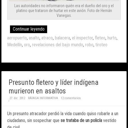
Las autoridades no informaron quién era el dueño del oro y el
platino que trataron de hurtar en este avión. Foto de Hernán
Vanegas.
Continuar leyendo
aeropuerto
,
asalto
,
atraco
,
balacera
,
el inspector
,
fleteo
,
hurto
,
Medellín
,
oro
,
revelaciones del bajo mundo
,
robo
,
tiroteo
Presunto fletero y líder indígena
murieron en asaltos
27. dic. 2012
RÁFAGA INFORMATIVA
12 comentarios
;
Un presunto atracador perdió la vida cuando quiso robarle a un
ciudadano, sin sospechar que
se trataba de un policía
vestido
de civil.