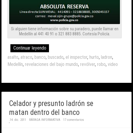
Si alguien tiene información sobre su paradero, puede llamar en
Medellín al 441 40 91 o 321 883 8885. Cortesía Policía.
Continuar leyendo
asalto
,
atraco
,
banco
,
buscado
,
el inspector
,
hurto
,
ladron
,
Medellín
,
revelaciones del bajo mundo
,
revólver
,
robo
,
video
Celador y presunto ladrón se
matan dentro del banco
14. dic. 2011
RÁFAGA INFORMATIVA
17 comentarios
;