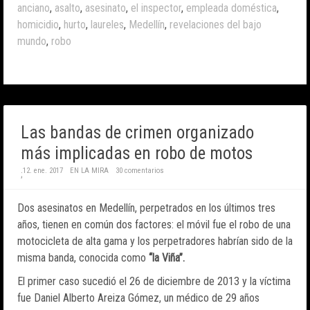
anciano
,
asalto
,
asesinato
,
el inspector
,
empleada doméstica
,
homicidio
,
hurto
,
laureles
,
Medellín
,
revelaciones del bajo
mundo
,
robo
Las bandas de crimen organizado
más implicadas en robo de motos
12. ene. 2017
EN LA MIRA
30 comentarios
;
Dos asesinatos en Medellín, perpetrados en los últimos tres
años, tienen en común dos factores: el móvil fue el robo de una
motocicleta de alta gama y los perpetradores habrían sido de la
misma banda, conocida como
“la Viña”.
El primer caso sucedió el 26 de diciembre de 2013 y la víctima
fue Daniel Alberto Areiza Gómez, un médico de 29 años