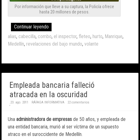
Por información que lleve a su captura, la Policía ofrece
hasta 20 millones de pesos.
Continuar leyendo
alias
,
cabecilla
,
combo
,
el inspector
,
fleteo
,
hurto
,
Manrique
,
Medellín
,
revelaciones del bajo mundo
,
volante
Empleada bancaria falleció
atracada en la oscuridad
23. ago. 2011
RÁFAGA INFORMATIVA
22 comentarios
;
Una
administradora de empresas
de 50 años, y empleada de
una entidad bancaria, murió al ser víctima de un supuesto
atraco en el suroccidente de Medellín.