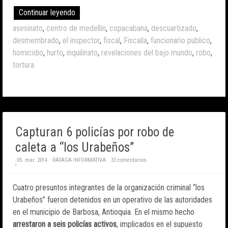
Continuar leyendo
asesinato
,
centro de medellin
,
copacabana
,
descuartizado
,
desmembrado
,
el inspector
,
fiscal
,
Fiscalía
,
funcionario publico
,
homicidio
,
hurto
,
inquilinato
,
revelaciones del bajo mundo
,
robo
,
tortura
Capturan 6 policías por robo de
caleta a “los Urabeños”
05. mar. 2014
RÁFAGA INFORMATIVA
32 comentarios
;
Cuatro presuntos integrantes de la organización criminal “los
Urabeños” fueron detenidos en un operativo de las autoridades
en el municipio de Barbosa, Antioquia. En el mismo hecho
arrestaron a seis policías activos
, implicados en el supuesto