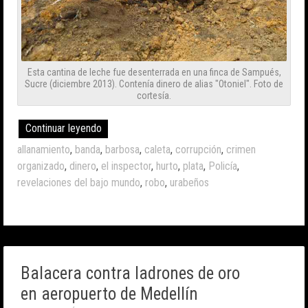
Esta cantina de leche fue desenterrada en una finca de Sampués,
Sucre (diciembre 2013). Contenía dinero de alias "Otoniel". Foto de
cortesía.
Continuar leyendo
allanamiento
,
banda
,
barbosa
,
caleta
,
corrupción
,
crimen
organizado
,
dinero
,
el inspector
,
hurto
,
plata
,
Policía
,
revelaciones del bajo mundo
,
robo
,
urabeños
Balacera contra ladrones de oro
en aeropuerto de Medellín