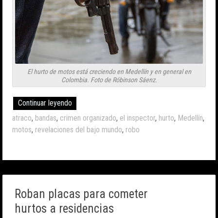
El hurto de motos está creciendo en Medellín y en general en
Colombia. Foto de Róbinson Sáenz.
Continuar leyendo
atraco
,
bandas
,
crimen organizado
,
el inspector
,
hurto
,
Medellín
,
motos
,
revelaciones del bajo mundo
,
robo
Roban placas para cometer
hurtos a residencias