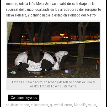
Anoche, Adiela Inés Mesa Arroyave
salió de su trabajo
en la
sucursal del banco localizada en los alrededores del aeropuerto
Olaya Herrera, y caminó hacia la estación Poblado del Metro.
Este es el sitio oscuro, boscoso y desolado donde ocurrió el
asalto. Foto de Edwin Bustamante.
Continuar leyendo
apuñalar
,
atraco
,
el inspector
,
guayabal
,
hurto
,
Medellín
,
mujer
,