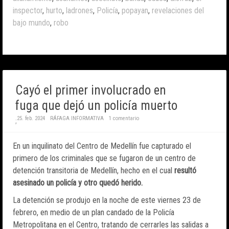
inspector
,
hurto
,
ladrones
,
Policía
,
popayan
,
revelaciones del
bajo mundo
,
robo
Cayó el primer involucrado en
fuga que dejó un policía muerto
25. feb. 2024
RÁFAGA INFORMATIVA
1 comentario
;
En un inquilinato del Centro de Medellín fue capturado el
primero de los criminales que se fugaron de un centro de
detención transitoria de Medellín, hecho en el cual
resultó
asesinado un policía y otro quedó herido.
La detención se produjo en la noche de este viernes 23 de
febrero, en medio de un plan candado de la Policía
Metropolitana en el Centro, tratando de cerrarles las salidas a