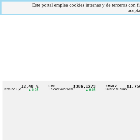
Este portal emplea cookies internas y de terceros con fi
acepta
12,48 %
$386,1273
$1.750.905
UVR
SMMLV
Cintillo
Unidad Valor Real
Salario Mínimo
▲ 0.05
▲ 0.03
—
de
indicadores
económicos
Colombia